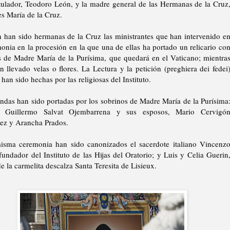
tulador, Teodoro León, y la madre general de las Hermanas de la Cruz
s María de la Cruz.
 han sido hermanas de la Cruz las ministrantes que han intervenido e
onia en la procesión en la que una de ellas ha portado un relicario co
as de Madre María de la Purísima, que quedará en el Vaticano; mientra
n llevado velas o flores. La Lectura y la petición (preghiera dei fedei
han sido hechas por las religiosas del Instituto.
endas han sido portadas por los sobrinos de Madre María de la Purísima
 Guillermo Salvat Ojembarrena y sus esposos, Mario Cervigó
ez y Arancha Prados.
isma ceremonia han sido canonizados el sacerdote italiano Vincenz
fundador del Instituto de las Hijas del Oratorio; y Luis y Celia Guerin
e la carmelita descalza Santa Teresita de Lisieux.