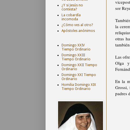
vicepos
¿Y si Jesús no
sor Reye
contesta?
La cobardía
incomoda
También
¿Cómo ves al otro?
la cerem
Apóstoles anónimos
reliqui
otras ha
también 
Domingo XXIV
Tiempo Ordinario
Domingo XXIII
Las ofr
Tiempo Ordinario
Olga y
Domingo XXII Tiempo
Fernánd
Ordinario
Domingo XXI Tiempo
Ordinario
En la m
Homilia Domingo XIX
Grossi, 
Tiempo Ordinario
padres d