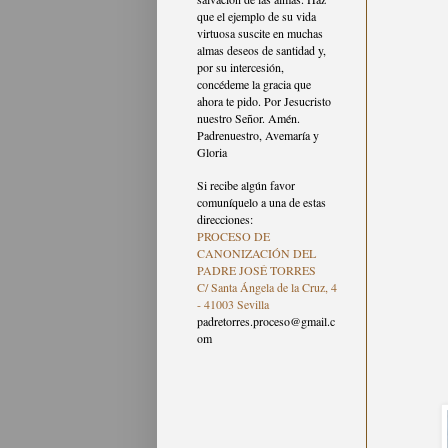
que el ejemplo de su vida
virtuosa suscite en muchas
almas deseos de santidad y,
por su intercesión,
concédeme la gracia que
ahora te pido. Por Jesucristo
nuestro Señor. Amén.
Padrenuestro, Avemaría y
Gloria
Si recibe algún favor
comuníquelo a una de estas
direcciones:
PROCESO DE
CANONIZACIÓN DEL
PADRE JOSÉ TORRES
C/ Santa Ángela de la Cruz, 4
- 41003 Sevilla
padretorres.proceso@gmail.c
om