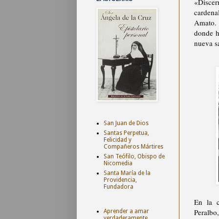
«Discer
cardena
Amato. 
donde h
nueva s
San Juan de Dios
Santas Perpetua,
Felicidad y
Compañeros Mártires
San Teófilo, Obispo de
Nicomedia
Santa María de la
Providencia,
Fundadora
En la c
Peralbo,
Aprender a amar
verdaderamente