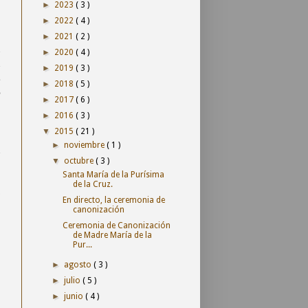
,
►
2023
( 3 )
►
2022
( 4 )
►
2021
( 2 )
n
►
2020
( 4 )
n
►
2019
( 3 )
s
►
2018
( 5 )
)
►
2017
( 6 )
►
2016
( 3 )
▼
2015
( 21 )
:
►
noviembre
( 1 )
n
▼
octubre
( 3 )
Santa María de la Purísima
de la Cruz.
o
En directo, la ceremonia de
,
canonización
Ceremonia de Canonización
de Madre María de la
Pur...
►
agosto
( 3 )
►
julio
( 5 )
►
junio
( 4 )