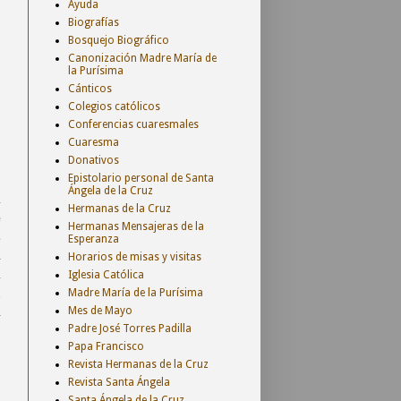
Ayuda
Biografías
Bosquejo Biográfico
Canonización Madre María de
la Purísima
Cánticos
Colegios católicos
Conferencias cuaresmales
Cuaresma
Donativos
Epistolario personal de Santa
Ángela de la Cruz
l
Hermanas de la Cruz
e
Hermanas Mensajeras de la
s
Esperanza
a
Horarios de misas y visitas
l
Iglesia Católica
n
Madre María de la Purísima
a
Mes de Mayo
Padre José Torres Padilla
Papa Francisco
Revista Hermanas de la Cruz
Revista Santa Ángela
Santa Ángela de la Cruz