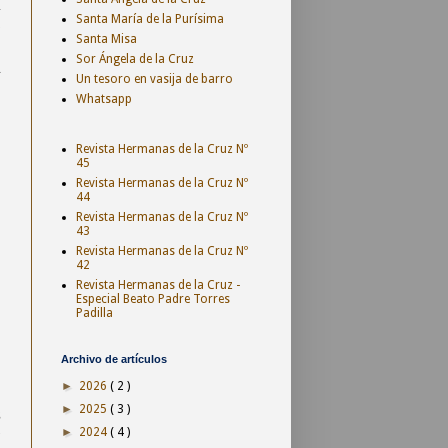
l
Santa María de la Purísima
o
Santa Misa
,
Sor Ángela de la Cruz
a
Un tesoro en vasija de barro
Whatsapp
Revista Hermanas de la Cruz Nº
45
Revista Hermanas de la Cruz Nº
44
Revista Hermanas de la Cruz Nº
43
Revista Hermanas de la Cruz Nº
42
Revista Hermanas de la Cruz -
Especial Beato Padre Torres
Padilla
Archivo de artículos
►
2026
( 2 )
►
2025
( 3 )
z
y
►
2024
( 4 )