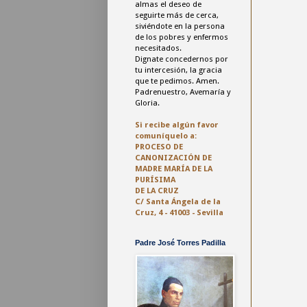
almas el deseo de
seguirte más de cerca,
siviéndote en la persona
de los pobres y enfermos
necesitados.
Dignate concedernos por
tu intercesión, la gracia
que te pedimos. Amen.
Padrenuestro, Avemaría y
Gloria.
Si recibe algún favor
comuníquelo a:
PROCESO DE
CANONIZACIÓN DE
MADRE MARÍA DE LA
PURÍSIMA
DE LA CRUZ
C/ Santa Ángela de la
Cruz, 4 - 41003 - Sevilla
Padre José Torres Padilla