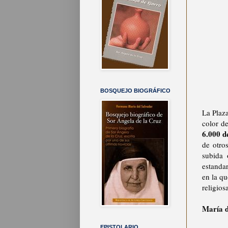
BOSQUEJO BIOGRÁFICO
La Plaz
color d
6.000 d
de otro
subida 
estandar
en la qu
religios
María d
EPISTOLARIO