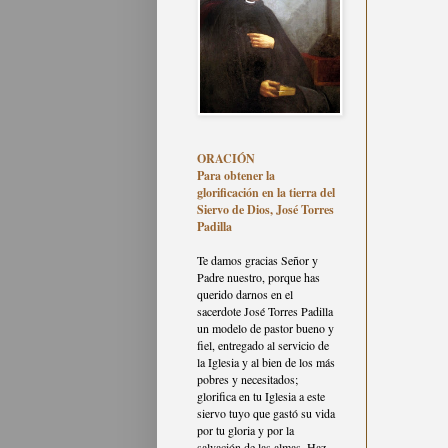
ORACIÓN
Para obtener la
glorificación en la tierra del
Siervo de Dios, José Torres
Padilla
Te damos gracias Señor y
Padre nuestro, porque has
querido darnos en el
sacerdote José Torres Padilla
un modelo de pastor bueno y
fiel, entregado al servicio de
la Iglesia y al bien de los más
pobres y necesitados;
glorifica en tu Iglesia a este
siervo tuyo que gastó su vida
por tu gloria y por la
salvación de las almas. Haz