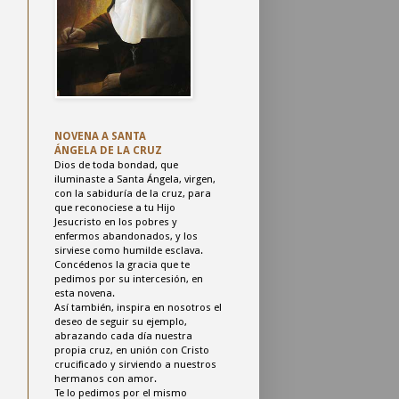
NOVENA
A SANTA
ÁNGELA
DE LA CRUZ
Dios de toda bondad,
que
iluminaste a Santa Ángela, virgen,
con la sabiduría de la cruz,
para
que reconociese a tu Hijo
Jesucristo
en los pobres y
enfermos abandonados,
y los
sirviese como humilde esclava.
Concédenos la gracia
que te
pedimos por su intercesión,
en
esta novena.
Así también, inspira en nosotros
el
deseo de seguir su ejemplo,
abrazando cada día nuestra
propia cruz,
en unión con Cristo
crucificado
y sirviendo a nuestros
hermanos con amor.
Te lo pedimos por el mismo