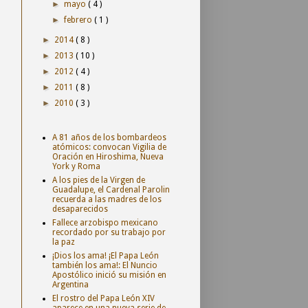
►
mayo
( 4 )
►
febrero
( 1 )
►
2014
( 8 )
►
2013
( 10 )
►
2012
( 4 )
►
2011
( 8 )
►
2010
( 3 )
A 81 años de los bombardeos
atómicos: convocan Vigilia de
Oración en Hiroshima, Nueva
York y Roma
A los pies de la Virgen de
Guadalupe, el Cardenal Parolin
recuerda a las madres de los
desaparecidos
Fallece arzobispo mexicano
recordado por su trabajo por
la paz
¡Dios los ama! ¡El Papa León
también los ama!: El Nuncio
Apostólico inició su misión en
Argentina
El rostro del Papa León XIV
aparece en una nueva serie de