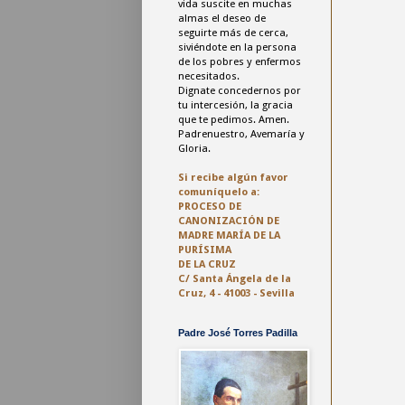
vida suscite en muchas
almas el deseo de
seguirte más de cerca,
siviéndote en la persona
de los pobres y enfermos
necesitados.
Dignate concedernos por
tu intercesión, la gracia
que te pedimos. Amen.
Padrenuestro, Avemaría y
Gloria.
Si recibe algún favor
comuníquelo a:
PROCESO DE
CANONIZACIÓN DE
MADRE MARÍA DE LA
PURÍSIMA
DE LA CRUZ
C/ Santa Ángela de la
Cruz, 4 - 41003 - Sevilla
Padre José Torres Padilla