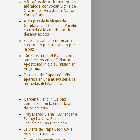
A 81 años de los bombardeos
atómicos: convocan Vigilia de
Oración en Hiroshima, Nueva
York y Roma
A los pies de la Virgen de
Guadalupe, el Cardenal Parolin
recuerda a las madres de los
desaparecidos
Fallece arzobispo mexicano
recordado por su trabajo por
la paz
¡Dios los ama! ¡El Papa León
también los ama!: El Nuncio
Apostólico inició su misión en
Argentina
El rostro del Papa León XIV
aparece en una nueva serie de
monedas del Vaticano
Cardenal Parolin: La paz
comienza con la empatía al
dolor del otro
Fray Marco Vianelli: Aprender el
Evangelio de la Paz en la
Escuela de San Francisco
La visita del Papa León XIV a
Asís en un minuto
El agradecimiento de los