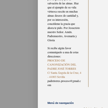
salvación de las almas. Haz
que el ejemplo de su vida
virtuosa suscite en muchas
almas deseos de santidad y,
por su intercesión,
concédeme la gracia que
ahora te pido. Por Jesucristo
nuestro Señor. Amén.
Padrenuestro, Avemaría y
Gloria
Si recibe algún favor
comuníquelo a una de estas
direcciones:
PROCESO DE
CANONIZACIÓN DEL
PADRE JOSÉ TORRES
C/ Santa Ángela de la Cruz, 4
- 41003 Sevilla
padretorres.proceso@gmail.c
om
Menú de navegación