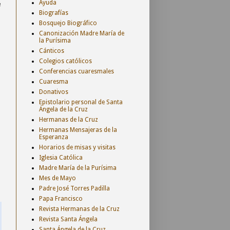
Ayuda
e
Biografías
Bosquejo Biográfico
Canonización Madre María de
la Purísima
Cánticos
Colegios católicos
Conferencias cuaresmales
Cuaresma
Donativos
Epistolario personal de Santa
Ángela de la Cruz
Hermanas de la Cruz
Hermanas Mensajeras de la
Esperanza
Horarios de misas y visitas
Iglesia Católica
Madre María de la Purísima
Mes de Mayo
Padre José Torres Padilla
Papa Francisco
Revista Hermanas de la Cruz
Revista Santa Ángela
Santa Ángela de la Cruz