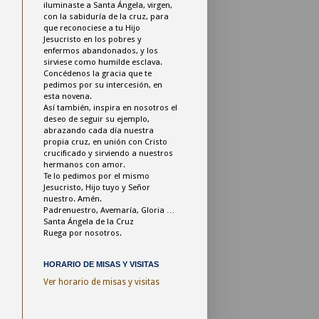
iluminaste a Santa Ángela, virgen,
con la sabiduría de la cruz,
para
que reconociese a tu Hijo
Jesucristo
en los pobres y
enfermos abandonados,
y los
sirviese como humilde esclava.
Concédenos la gracia
que te
pedimos por su intercesión,
en
esta novena.
Así también, inspira en nosotros
el
deseo de seguir su ejemplo,
abrazando cada día nuestra
propia cruz,
en unión con Cristo
crucificado
y sirviendo a nuestros
hermanos con amor.
Te lo pedimos por el mismo
Jesucristo,
Hijo tuyo y Señor
nuestro. Amén.
Padrenuestro, Avemaría, Gloria …
Santa Ángela de la Cruz
Ruega por nosotros.
HORARIO DE MISAS Y VISITAS
Ver horario de misas y visitas