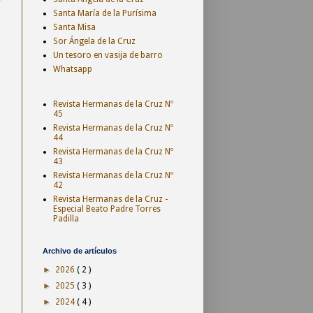
Santa María de la Purísima
Santa Misa
Sor Ángela de la Cruz
Un tesoro en vasija de barro
Whatsapp
Revista Hermanas de la Cruz Nº
45
Revista Hermanas de la Cruz Nº
44
Revista Hermanas de la Cruz Nº
43
Revista Hermanas de la Cruz Nº
42
Revista Hermanas de la Cruz -
Especial Beato Padre Torres
Padilla
Archivo de artículos
►
2026
( 2 )
►
2025
( 3 )
►
2024
( 4 )